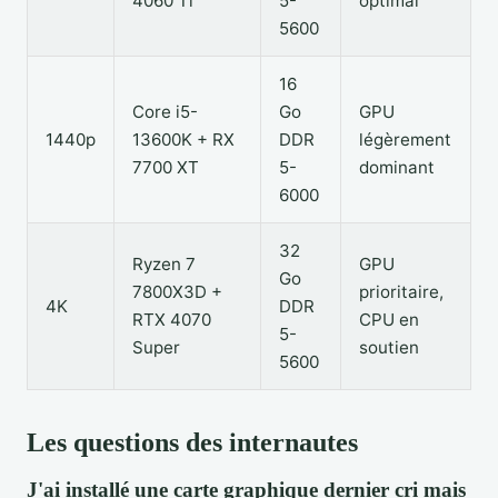
4060 Ti
5-
optimal
5600
16
Core i5-
Go
GPU
1440p
13600K + RX
DDR
légèrement
7700 XT
5-
dominant
6000
32
Ryzen 7
GPU
Go
7800X3D +
prioritaire,
4K
DDR
RTX 4070
CPU en
5-
Super
soutien
5600
Les questions des internautes
J'ai installé une carte graphique dernier cri mais