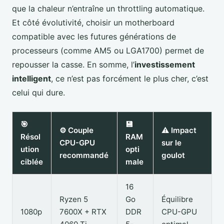
que la chaleur n’entraîne un throttling automatique.
Et côté évolutivité, choisir un motherboard
compatible avec les futures générations de
processeurs (comme AM5 ou LGA1700) permet de
repousser la casse. En somme, l’
investissement
intelligent
, ce n’est pas forcément le plus cher, c’est
celui qui dure.
🎯
💾
⚙️ Couple
⚠️ Impact
Résol
RAM
CPU-GPU
sur le
ution
opti
recommandé
goulot
ciblée
male
16
Ryzen 5
Go
Équilibre
1080p
7600X + RTX
DDR
CPU-GPU