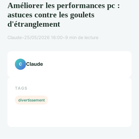
Améliorer les performances pc :
astuces contre les goulets
d'étranglement
Claude
•
25/05/2026 16:00
•
9 min de lecture
Claude
C
TAGS
divertissement