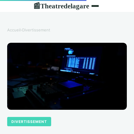
Theatredelagare
📰
Accueil
›
Divertissement
DIVERTISSEMENT