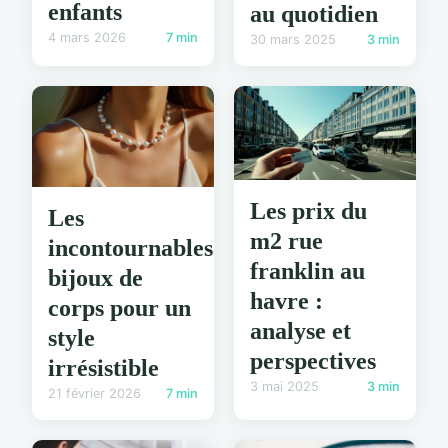
enfants
au quotidien
4 mars 2026
7 min
30 mars 2025
3 min
Les prix du
Les
m2 rue
incontournables
franklin au
bijoux de
havre :
corps pour un
analyse et
style
perspectives
irrésistible
3 mai 2025
3 min
21 février 2026
7 min