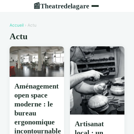
Theatredelagare
📰
Accueil
› Actu
Actu
Aménagement
open space
moderne : le
bureau
ergonomique
Artisanat
incontournable
local : un