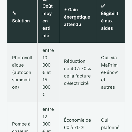
Coût
✅
⚡ Gain
🔧
moy
Éligibilit
énergétique
Solution
en
é aux
attendu
esti
aides
mé
entre
Photovolt
10
Oui, via
Réduction
aïque
000
MaPrim
de 40 à 70 %
(autocon
€ et
eRénov’
de la facture
sommati
15
et
d’électricité
on)
000
autres
€
entre
12
Économie de
Oui,
Pompe à
000
60 à 70 %
plafonné
chaleur
€ et