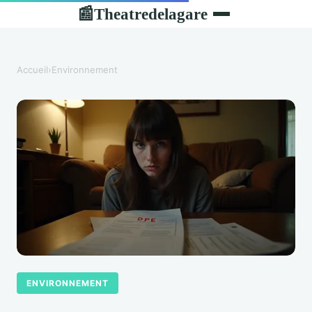
Theatredelagare
📰
Accueil
›
Environnement
ENVIRONNEMENT