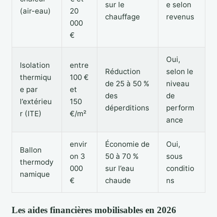
sur le
e selon
(air-eau)
20
chauffage
revenus
000
€
Oui,
Isolation
entre
Réduction
selon le
thermiqu
100 €
de 25 à 50 %
niveau
e par
et
des
de
l’extérieu
150
déperditions
perform
r (ITE)
€/m²
ance
envir
Économie de
Oui,
Ballon
on 3
50 à 70 %
sous
thermody
000
sur l’eau
conditio
namique
€
chaude
ns
Les aides financières mobilisables en 2026