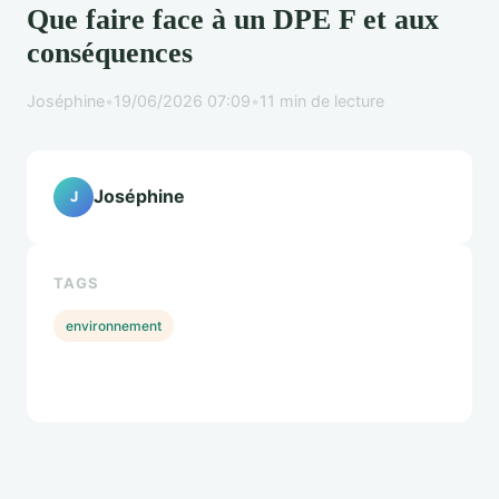
Que faire face à un DPE F et aux
conséquences
Joséphine
•
19/06/2026 07:09
•
11 min de lecture
Joséphine
J
TAGS
environnement