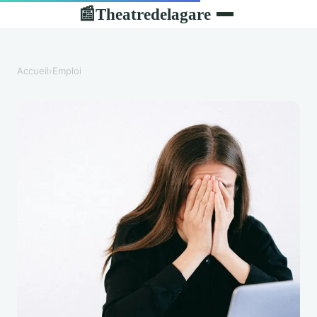
Theatredelagare
📰
Accueil
›
Emploi