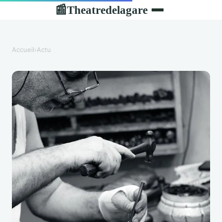
Theatredelagare
📰
Accueil
›
Actu